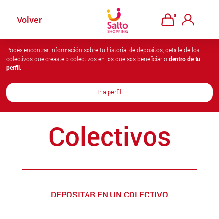
AHORA ABIERTOS
0
Volver
Podés encontrar información sobre tu historial de depósitos, detalle de los
colectivos que creaste o colectivos en los que sos beneficiario
dentro de tu
perfil.
Ir a perfil
Colectivos
DEPOSITAR EN UN COLECTIVO