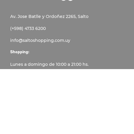
Av. Jose Batlle y Ordoñez 2265, Salto
(+598) 4733 6200
info@saltoshopping.com.uy
Shopping:
Lunes a domingo de 10:00 a 21:00 hs.
Atención al cliente:
Lunes a Viernes de 13:00 a 21:00
Sábado y domingo de 10:00 a 21:00 hs.
COLECTIVOS